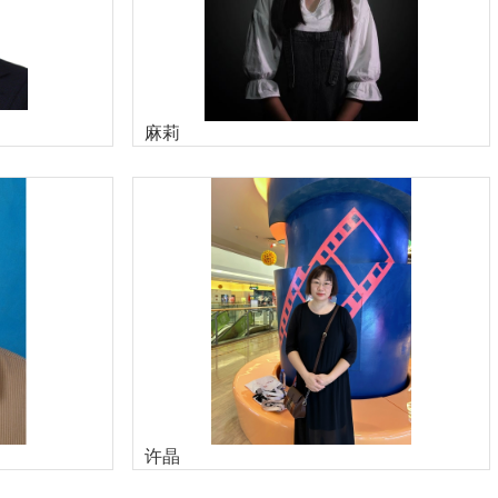
麻莉
许晶