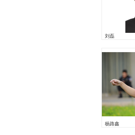
刘磊
杨路鑫