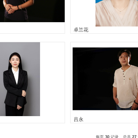
卓兰花
吕永
每页
30
记录
总共
27