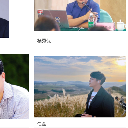
杨秀侃
任磊