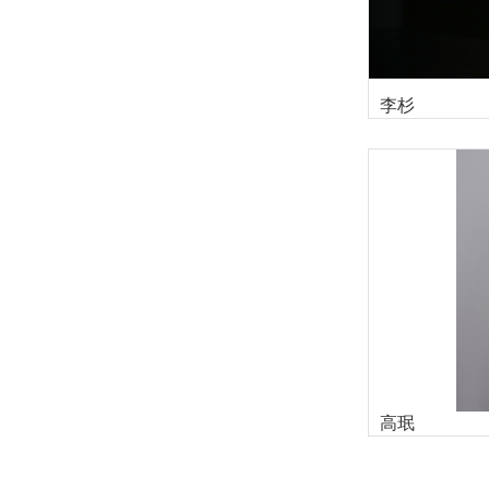
李杉
高珉