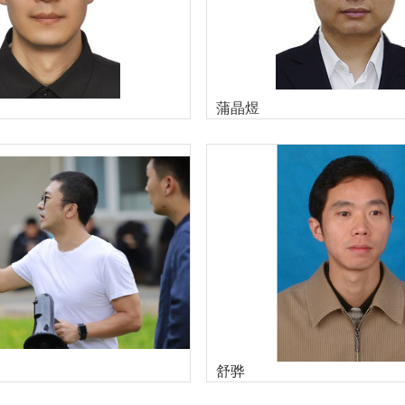
蒲晶煜
舒骅