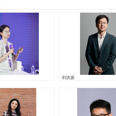
师
刘洪源