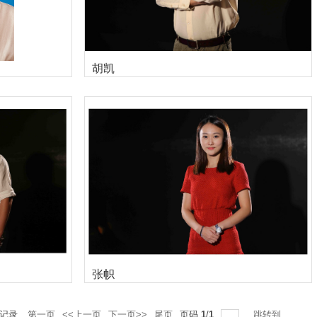
胡凯
张帜
记录
第一页
<<上一页
下一页>>
尾页
页码
1
/
1
跳转到