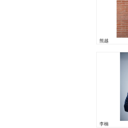
熊越
李楠